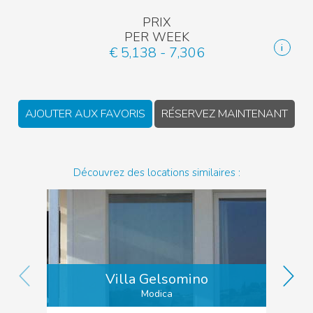
PRIX
PER WEEK
€ 5,138 - 7,306
AJOUTER AUX FAVORIS
RÉSERVEZ MAINTENANT
Découvrez des locations similaires :
Villa Gelsomino
Modica