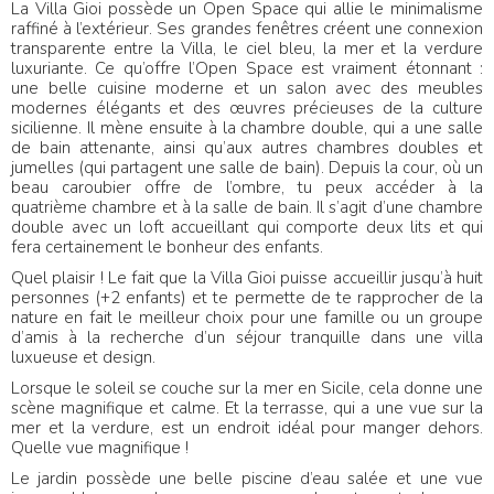
La Villa Gioi possède un Open Space qui allie le minimalisme
raffiné à l’extérieur. Ses grandes fenêtres créent une connexion
transparente entre la Villa, le ciel bleu, la mer et la verdure
luxuriante. Ce qu’offre l’Open Space est vraiment étonnant :
une belle cuisine moderne et un salon avec des meubles
modernes élégants et des œuvres précieuses de la culture
sicilienne. Il mène ensuite à la chambre double, qui a une salle
de bain attenante, ainsi qu’aux autres chambres doubles et
jumelles (qui partagent une salle de bain). Depuis la cour, où un
beau caroubier offre de l’ombre, tu peux accéder à la
quatrième chambre et à la salle de bain. Il s’agit d’une chambre
double avec un loft accueillant qui comporte deux lits et qui
fera certainement le bonheur des enfants.
Quel plaisir ! Le fait que la Villa Gioi puisse accueillir jusqu’à huit
personnes (+2 enfants) et te permette de te rapprocher de la
nature en fait le meilleur choix pour une famille ou un groupe
d’amis à la recherche d’un séjour tranquille dans une villa
luxueuse et design.
Lorsque le soleil se couche sur la mer en Sicile, cela donne une
scène magnifique et calme. Et la terrasse, qui a une vue sur la
mer et la verdure, est un endroit idéal pour manger dehors.
Quelle vue magnifique !
Le jardin possède une belle piscine d’eau salée et une vue