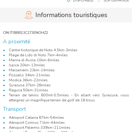
DISPONIBLE
SUR DEMANDE
Informations touristiques
A proximité
Centre historique de Noto 4,5km-3miles
Plage de Lido di Noto 7km-4miles
Marina di Avola 10km-6miles
Ispica 20km-13miles
Marzamemi 23km-14miles
Pozzallo 34km-21miles
Modica 36km-22miles
Syracuse 37km-28miles
Ragusa 50km-31miles
Terrain de tennis 800mt-0,5miles - En allant vers Syracuse, vous
atteignez un magnifique terrain de golf de 18 trous.
Transport
Aéroport Catania 87km-54miles
Aéroport Comiso 71km-44miles
Aéroport Palermo 339km-211miles