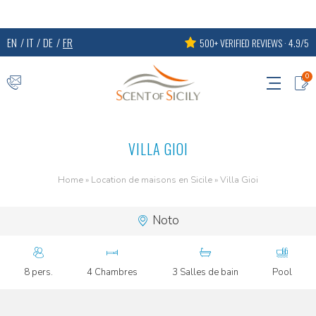
EN
IT
DE
FR
500+ VERIFIED REVIEWS · 4.9/5
0
VILLA GIOI
Home
»
Location de maisons en Sicile
»
Villa Gioi
Noto
8 pers.
4 Chambres
3 Salles de bain
Pool