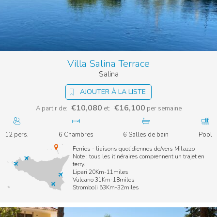
Villa Salina Terrace
Salina
AJOUTER À LA LISTE
€10,080
€16,100
A partir de:
et:
per semaine
12 pers.
6 Chambres
6 Salles de bain
Pool
Ferries - liaisons quotidiennes de/vers Milazzo
Note : tous les itinéraires comprennent un trajet en
ferry.
Lipari 20Km-11miles
Vulcano 31Km-18miles
Stromboli 53Km-32miles