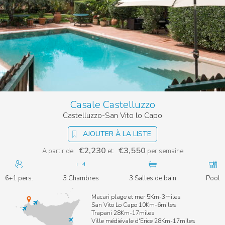
Casale Castelluzzo
Castelluzzo-San Vito lo Capo
AJOUTER À LA LISTE
€2,230
€3,550
A partir de:
et:
per semaine
6+1 pers.
3 Chambres
3 Salles de bain
Pool
Macari plage et mer 5Km-3miles
San Vito Lo Capo 10Km-6miles
Trapani 28Km-17miles
Ville médiévale d'Erice 28Km-17miles