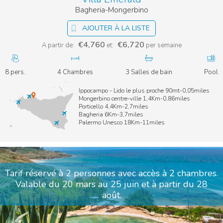
Bagheria-Mongerbino
AJOUTER À LA LISTE
€4,760
€6,720
A partir de:
et:
per semaine
8 pers.
4 Chambres
3 Salles de bain
Pool
Ippocampo - Lido le plus proche 90mt-0,05miles
Mongerbino centre-ville 1,4Km-0,86miles
Porticello 4,4Km-2,7miles
Bagheria 6Km-3,7miles
Palermo Unesco 18Km-11miles
Tarif réservé à 2 personnes avec accès à 2 chambres.
Valable du 20 mars au 25 juin et à partir du 28
août.