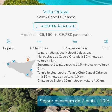
tous les cas, nous avons la solution qui vous convient. Pour
chaque villa, nous vous fournirons des informations détaillées
Villa Orlaya
sur tous les équipements disponibles et quelques conseils sur
les environs. Consultez notre ample catalogue pour découvrir
Naso / Capo D'Orlando
les
location en Sicile avec piscine
.
AJOUTER À LA LISTE
€6,160
€9,730
A partir de:
et:
par semaine
12 pers.
6 Chambres
6 Salles de bain
Pool
Le parc national des Nebrodi à deux pas.
Mer et plage de Capo d’Orlando à 10 minutes en
voiture / 4 km.
Supermarché le plus proche à 15 minutes en voiture /
5 km.
Tennis le plus proche : Tennis Club Capo d’Orlando
— à 15 minutes en voiture / 10 km.
Château de Brolo à 15 minutes en voiture / 10 km.
Séjour minimum de 7 nuits - 10%