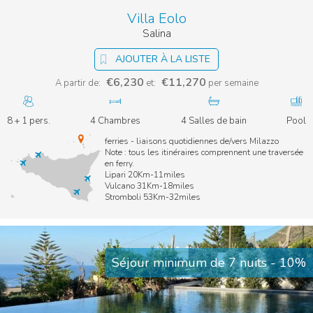
Villa Eolo
Salina
AJOUTER À LA LISTE
€6,230
€11,270
A partir de:
et:
per semaine
8 + 1 pers.
4 Chambres
4 Salles de bain
Pool
ferries - liaisons quotidiennes de/vers Milazzo
Note : tous les itinéraires comprennent une traversée
en ferry.
Lipari 20Km-11miles
Vulcano 31Km-18miles
Stromboli 53Km-32miles
Séjour minimum de 7 nuits - 10%