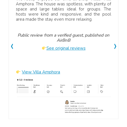
had a
Amphora. The house was spotless, with plenty of
Sizi
owners
space and large tables ideal for groups. The
rundu
itely
hosts were kind and responsive, and the pool
und 
area made the stay even more relaxing.
hilf
Umge
Public review from a verified guest, published on
‹
›
AirBnB
Publ
See original reviews
View Villa Amphora