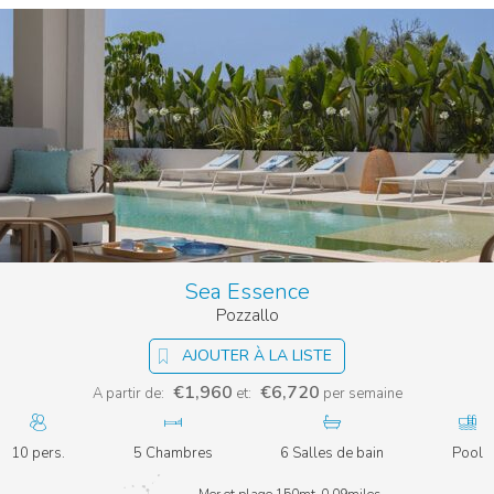
Sea Essence
Pozzallo
AJOUTER À LA LISTE
€1,960
€6,720
A partir de:
et:
per semaine
10 pers.
5 Chambres
6 Salles de bain
Pool