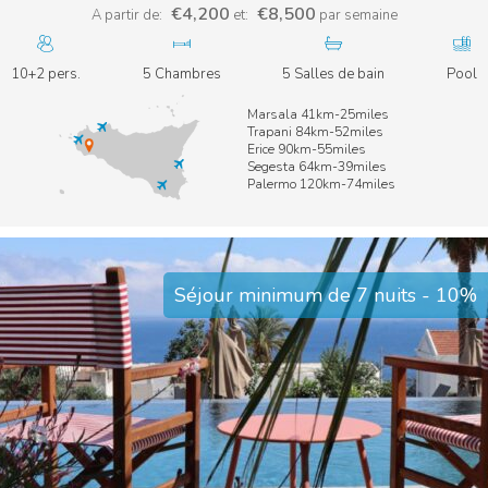
€4,200
€8,500
A partir de:
et:
par semaine
10+2 pers.
5 Chambres
5 Salles de bain
Pool
Marsala 41km-25miles
Trapani 84km-52miles
Erice 90km-55miles
Segesta 64km-39miles
Palermo 120km-74miles
Séjour minimum de 7 nuits - 10%