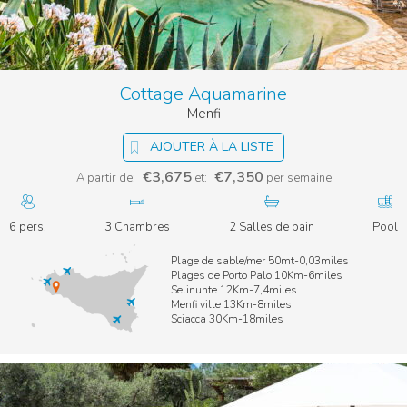
Cottage Aquamarine
Menfi
AJOUTER À LA LISTE
€3,675
€7,350
A partir de:
et:
per semaine
6 pers.
3 Chambres
2 Salles de bain
Pool
Plage de sable/mer 50mt-0,03miles
Plages de Porto Palo 10Km-6miles
Selinunte 12Km-7,4miles
Menfi ville 13Km-8miles
Sciacca 30Km-18miles