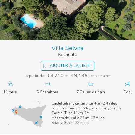
Villa Selvira
Selinunte
AJOUTER À LA LISTE
€4,710
€9,135
A partir de:
et:
per semaine
11 pers.
5 Chambres
7 Salles de bain
Pool
Castelvetrano centre ville 4Km-2,4miles
Selinunte Parc archéologique 10km/6miles
Cave di Tusa 11km-7m
Mazara del Vallo 22km-13miles
Sciacca 35km-22miles