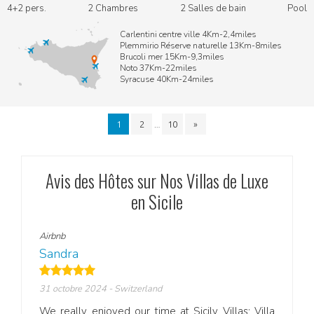
4+2 pers.
2 Chambres
2 Salles de bain
Pool
Carlentini centre ville 4Km-2,4miles
Plemmirio Réserve naturelle 13Km-8miles
Brucoli mer 15Km-9,3miles
Noto 37Km-22miles
Syracuse 40Km-24miles
…
1
2
10
»
Avis des Hôtes sur Nos Villas de Luxe
en Sicile
Airbnb
Airbn
Sandra
Fran
31 octobre 2024
- Switzerland
18 se
zing—
We really enjoyed our time at Sicily Villas: Villa
Selin