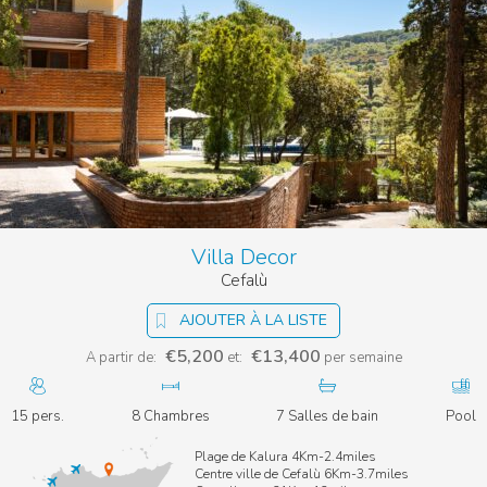
Villa Decor
Cefalù
AJOUTER À LA LISTE
€5,200
€13,400
A partir de:
et:
per semaine
15 pers.
8 Chambres
7 Salles de bain
Pool
Plage de Kalura 4Km-2.4miles
Centre ville de Cefalù 6Km-3.7miles