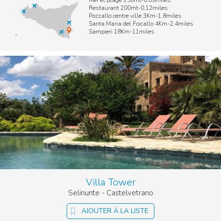
Mer et plage 150mt-0,09miles
Restaurant 200mt-0,12miles
Pozzallo centre ville 3Km-1,8miles
Santa Maria del Foicallo 4Km-2,4miles
Sampieri 18Km-11miles
Villa Tower
Selinunte - Castelvetrano
AJOUTER À LA LISTE