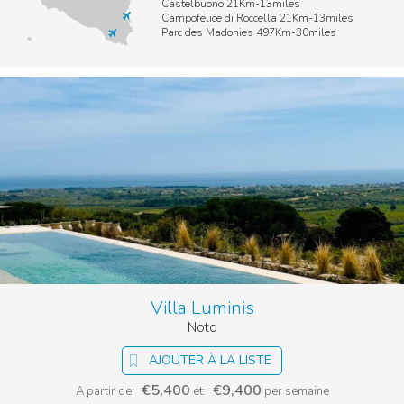
Castelbuono 21Km-13miles
Campofelice di Roccella 21Km-13miles
Parc des Madonies 497Km-30miles
Villa Luminis
Noto
AJOUTER À LA LISTE
€5,400
€9,400
A partir de:
et:
per semaine