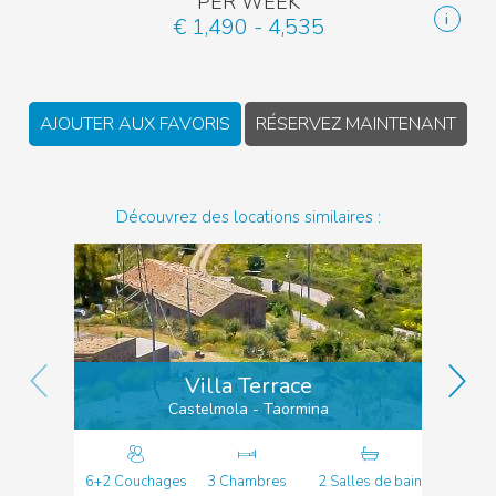
PER WEEK
€ 1,490 - 4,535
AJOUTER AUX FAVORIS
RÉSERVEZ MAINTENANT
Découvrez des locations similaires :
Villa Terrace
Castelmola - Taormina
6+2 Couchages
3 Chambres
2 Salles de bain