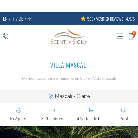
EN
IT
DE
FR
500+ VERIFIED REVIEWS · 4.9/5
0
VILLA MASCALI
Home
»
Location de maisons en Sicile
»
Villa Mascali
Mascali - Giarre
6+2 pers.
3 Chambres
4 Salles de bain
Pool