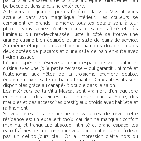
parfums et de saveurs de la Sicile à préparer directement au
barbecue et dans la cuisine extérieure.
À travers les grandes portes-fenêtres, la Villa Mascali vous
accueille dans son magnifique intérieur. Les couleurs se
combinent en grande harmonie, tous les détails sont à leur
place : vous venez d’entrer dans le salon raffiné et très
lumineux du rez-de-chaussée. Juste à côté se trouve une
grande cuisine bien équipée et une salle de bains de service.
Au même étage se trouvent deux chambres doubles, toutes
deux dotées de placards et d’une salle de bain en-suite avec
hydromassage.
L’étage supérieur réserve un grand espace de vie – salon et
cuisine avec une jolie petite terrasse – qui garantit l’intimité et
l’autonomie aux hôtes de la troisième chambre double,
également avec salle de bain attenante. Deux autres lits sont
disponibles grâce au canapé-lit double dans le salon.
Les intérieurs de la Villa Mascali sont vraiment d’un équilibre
enchanteur : des teintes aussi intenses que la Sicile, des
meubles et des accessoires prestigieux choisis avec habileté et
raffinement.
Si vous êtes à la recherche de vacances de rêve, cette
résidence est un excellent choix, car rien ne manque : confort
maximal et tranquillité absolue, intimité et grand espace, les
eaux fraîches de la piscine pour vous tout seul et la mer à deux
pas, un ciel toujours bleu. On a l’impression d’être hors du