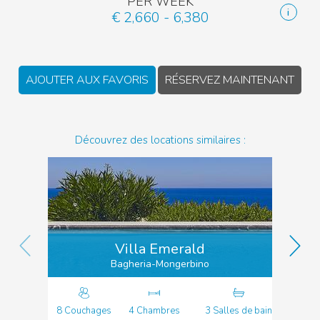
PER WEEK
€ 2,660 - 6,380
AJOUTER AUX FAVORIS
RÉSERVEZ MAINTENANT
Découvrez des locations similaires :
Villa Emerald
Bagheria-Mongerbino
8 Couchages
4 Chambres
3 Salles de bain