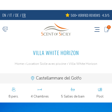
EN
IT
DE
FR
500+ VERIFIED REVIEWS · 4.9/5
0
VILLA WHITE HORIZON
Home
»
Location Sicile avec piscine
»
Villa White Horizon
Castellammare del Golfo
8 pers.
4 Chambres
5 Salles de bain
Pool